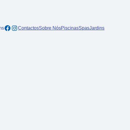
ns
Contactos
Sobre Nós
Piscinas
Spas
Jardins
s